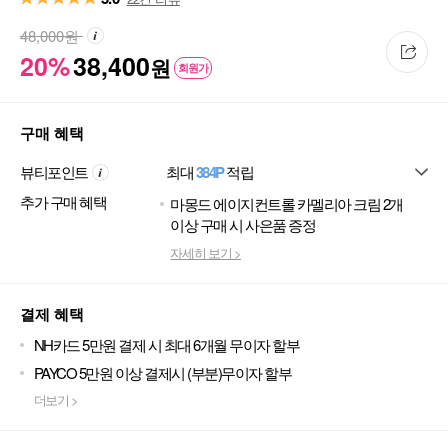
48,000
원
20%
38,400
원
회원가
구매 혜택
뷰티포인트
최대
384P
적립
추가 구매 혜택
마몽드 에이지컨트롤 카멜리아 크림 2개
이상 구매 시 사은품 증정
자세히 보기 >
결제 혜택
NH카드 5만원 결제 시 최대 6개월 무이자 할부
PAYCO 5만원 이상 결제시 (부분)무이자 할부
더보기 >