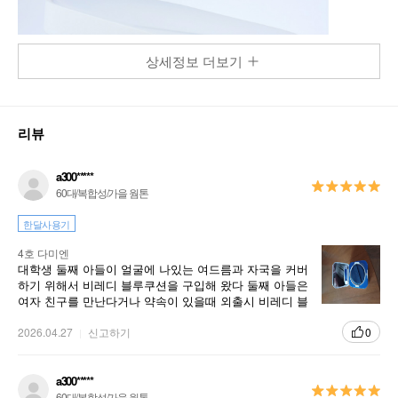
상세정보 더보기
리뷰
a300*****
60대/복합성/가을 웜톤
한달사용기
4호 다미엔
대학생 둘째 아들이 얼굴에 나있는 여드름과 자국을 커버
하기 위해서 비레디 블루쿠션을 구입해 왔다 둘째 아들은
여자 친구를 만난다거나 약속이 있을때 외출시 비레디 블
루쿠션을 사용하고 나간다 비레디 블루쿠션은 피부색과
자연스럽게 어울리고 발림도 부드럽고 자연스럽게 피부
2026.04.27
신고하기
0
에 발라진다 케이스 또한 흰색 바탕에 파란색 줄이 시원해
보이고 남자들에게 잘 어울리는 디자인이다
a300*****
60대/복합성/가을 웜톤