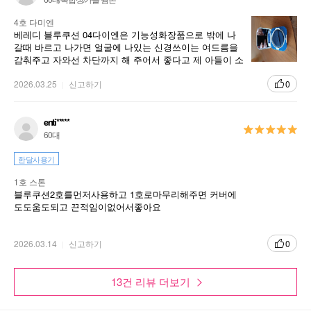
4호 다미엔
베레디 블루쿠션 04다이엔은 기능성화장품으로 밖에 나
갈때 바르고 나가면 얼굴에 나있는 신경쓰이는 여드름을
감춰주고 자와선 차단까지 해 주어서 좋다고 제 아들이 소
감울 말해주었습니다 쿠션색깔도 아들 피부색에 어울리
는 색이어서 좋다고 합니다 퍼프에 화장품을 두두려 바르
2026.03.25
신고하기
0
면 신경쓰이는 여드름을 감춰주고 화장품이 골고루 얼굴
을 커버해주어서 좋답니다 화장품 케이스는 파랑색과 흰
색으로 되어있고 앙증맞게 생겼어요
enti*****
60대
한달사용기
1호 스톤
블루쿠션2호를먼저사용하고 1호로마무리해주면 커버에
도도움도되고 끈적임이없어서좋아요
2026.03.14
신고하기
0
13건 리뷰 더보기