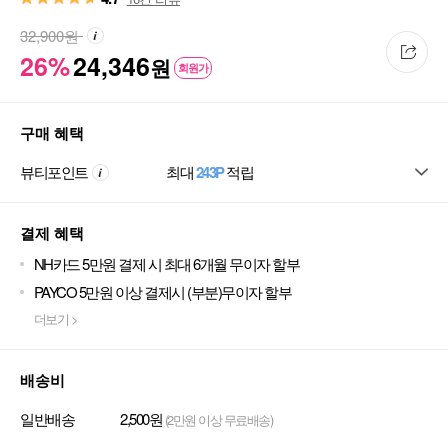
32,900
원
26%
24,346
원
회원가
구매 혜택
뷰티포인트
최대
243P
적립
결제 혜택
NH카드 5만원 결제 시 최대 6개월 무이자 할부
PAYCO 5만원 이상 결제시 (부분)무이자 할부
더보기 >
배송비
일반배송
2,500원
(2만원 이상 무료배송)