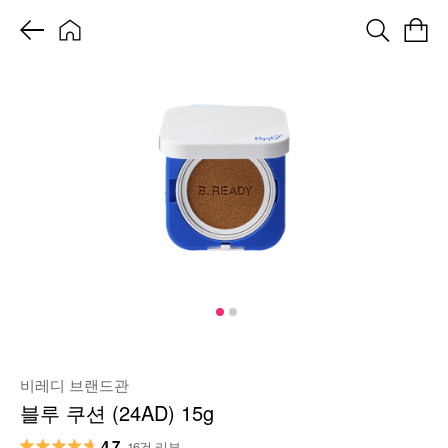
비레디 브랜드관
블루 쿠션 (24AD) 15g
4.7
16건 리뷰