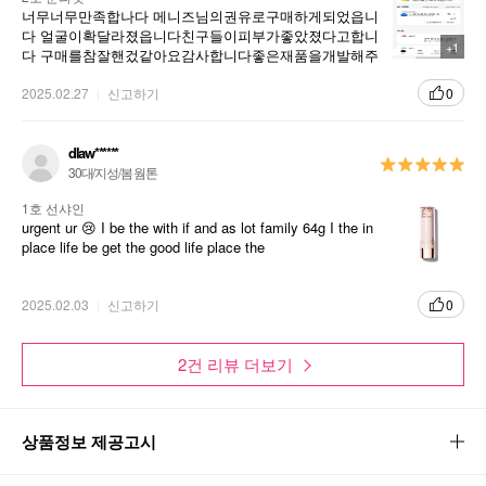
너무너무만족합나다 메니즈님의권유로구매하게되었읍니
다 얼굴이확달라졌읍니다친구들이피부가좋았졌다고합니
+1
다 구매를참잘핸겄같아요감사합니다좋은재품을개발해주
셔서감사합니다 앞으로도더좋은재품을개발해주세요감사
합니다
2025.02.27
신고하기
0
dlaw******
30대/지성/봄 웜톤
1호 선샤인
urgent ur 😢 I be the with if and as lot family 64g I the in
place life be get the good life place the
2025.02.03
신고하기
0
2건 리뷰 더보기
상품정보 제공고시