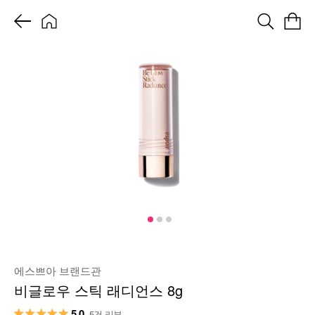
에스쁘아 브랜드관
비글로우 스틱 래디언스 8g
5.0
5건 리뷰