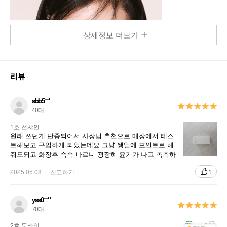
상세정보 더보기
리뷰
sbb5***
40대
1호 선샤인
원래 쓰던게 단종되어서 사장님 추천으로 매장에서 테스
트해보고 구입하게 되었는데요 그냥 쌩얼에 포인트로 해
줘도되고 화장후 슥슥 바르니 굉장히 윤기가 나고 촉촉하
고 좋아요 광도나고 피부톤이 밝고 화사해 보입니다 기분
전환으로 최고인것 같아요
2025.05.08
신고하기
1
yss0****
70대
2호 문라잇