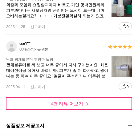
외출과 모임과 쇼핑할때마다 바르고 가면 몇백만원짜리
피부과다니는 사모님처럼 관리받는 느낌이 드는데 너머
오버하는걸까요? ㅋ ㅋ ㅋ 기분전환확실히 되는거 있죠
2025.11.25
신고하기
0
csn1***
60대/건성/가을 웜톤
님프 광채볼류머 투명한 물광
광채볼류머를 써 보고 너무 좋아서 다시 구매했네요. 화운
데이션이랑 섞어서 바르니까, 피부가 좀 더 화사하고 광이
나는 듯 하여 아주 좋아요. 얼굴이 푸석하거니 어두워 보
이지 않고, 물광이 나느 듯 좋아요.
2025.04.11
신고하기
0
4건 리뷰 더보기
상품정보 제공고시