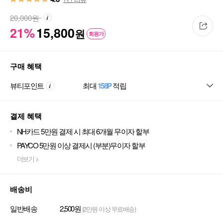
20,000
원
21%
15,800
원
회원가
구매 혜택
뷰티포인트
최대
158P
적립
결제 혜택
NH카드 5만원 결제 시 최대 6개월 무이자 할부
PAYCO 5만원 이상 결제시 (부분)무이자 할부
더보기 >
배송비
일반배송
2,500원
(2만원 이상 무료배송)