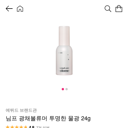
에뛰드 브랜드관
님프 광채볼류머 투명한 물광 24g
4.8
7건 리뷰