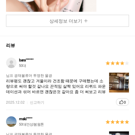
상세정보 더보기
리뷰
bara*******
50대
님프 광채볼류머 투명한 물광
리뷰평도 괜찮고 겨울이라 건조함 때문에 구매했는데 소
량으로 써야 할것 같나요 끈적임 살짝 있어요 리퀴드 파운
데이션과 섞어 바르면 괜찮은것 같아요 좀 더 써보고 리뷰
평 남길까 합니다
2025.12.02
신고하기
0
mski*****
50대/건성/봄 웜톤
님프 광채볼류머 투명한 물광