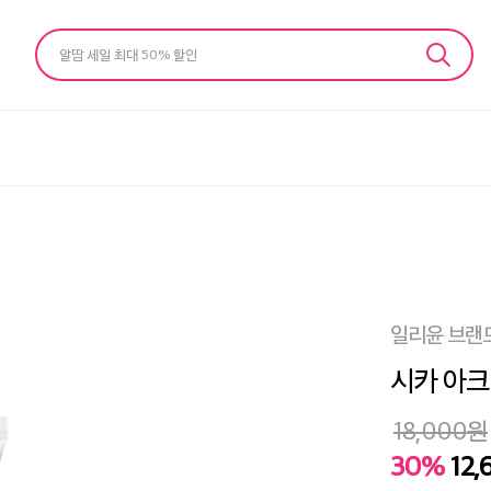
알땀 세일 최대 50% 할인
일리윤 브랜
시카 아크
18,000
원
30%
12,