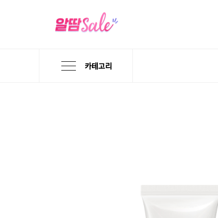
카테고리
본
검
메
문
색
뉴
바
바
바
로
로
로
가
가
가
기
기
기