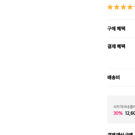
구매 혜택
결제 혜택
배송비
시카 아크네 클
30%
12,6
결제 예상 금액