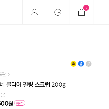
0
드관
네 클리어 필링 스크럽 200g
600
원
회원가