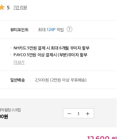
5
7건 리뷰
뷰티포인트
최대
126P
적립
NH카드 5만원 결제 시 최대 6개월 무이자 할부
PAYCO 5만원 이상 결제시 (부분)무이자 할부
더보기
일반배송
2,500원 (2만원 이상 무료배송)
리어 필링 스크럽
1
00
원
12,600