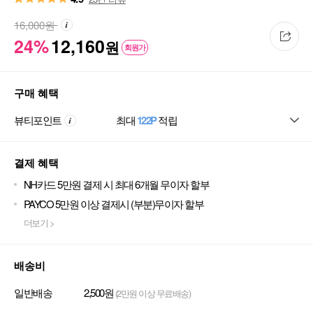
16,000
원
24%
12,160
원
회원가
구매 혜택
뷰티포인트
최대
122P
적립
결제 혜택
NH카드 5만원 결제 시 최대 6개월 무이자 할부
PAYCO 5만원 이상 결제시 (부분)무이자 할부
더보기 >
배송비
일반배송
2,500원
(2만원 이상 무료배송)