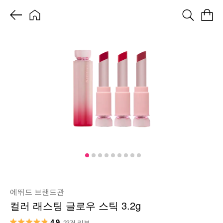
에뛰드 브랜드관
컬러 래스팅 글로우 스틱 3.2g
4.9
23건 리뷰