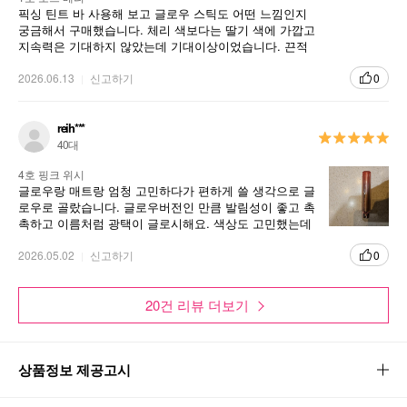
픽싱 틴트 바 사용해 보고 글로우 스틱도 어떤 느낌인지
궁금해서 구매했습니다. 체리 색보다는 딸기 색에 가깝고
지속력은 기대하지 않았는데 기대이상이었습니다. 끈적
임이 없고 부드럽게 발려서 일상적으로 바르기 좋은 립제
품이었습니다.
2026.06.13
신고하기
0
reih***
40대
4호 핑크 위시
글로우랑 매트랑 엄청 고민하다가 편하게 쓸 생각으로 글
로우로 골랐습니다. 글로우버전인 만큼 발림성이 좋고 촉
촉하고 이름처럼 광택이 글로시해요. 색상도 고민했는데
핑크위시가 손등에서는 발색이 여리했는데 입술에 올리
니 생각보다 진짜 핑크핑크합니다.
2026.05.02
신고하기
0
20건 리뷰 더보기
상품정보 제공고시