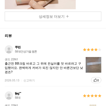
상세정보 더보기
리뷰
쭈린
50대/건성/가을 웜톤
샌드 23N1
출근전 BB크림 바르고 그 위에 컨실러를 덧 바르려고 구
입했어요. 완벽하게 커버가 되진 않지만 안 바른건보단 낮
겠죠?
2026.05.13
신고하기
0
tjsg**
50대
샌드 23N1