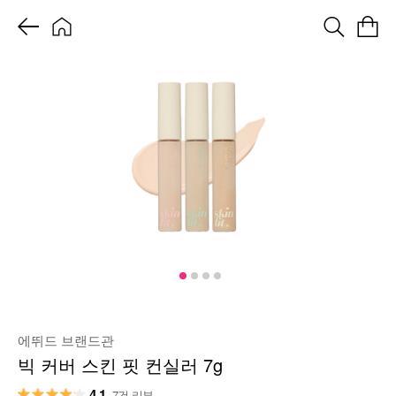
에뛰드 브랜드관
빅 커버 스킨 핏 컨실러 7g
4.1
7건 리뷰