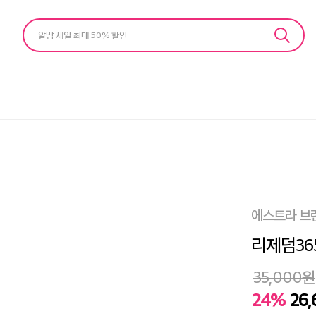
알땀 세일 최대 50% 할인
에스트라 브
리제덤36
35,000
원
24%
26,