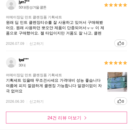
jym7***
50대/중성/겨울 쿨톤
어메이징딥 민트 클렌징폼 기획세트
원래 딥 민트 클렌징티슈를 잘 사용하고 있어서 구매해봤
어요. 원래 사용하던 뽀오얀 제품이 단종되어서ㅜㅜ 이 제
품으로 구매했어요. 젤 타입이지만 거품도 잘 나고, 클렌
징이 잘 되어서 좋아요~
2026.07.09
신고하기
0
tpal****
30대
어메이징딥 민트 클렌징폼 기획세트
기획세트 있을때 무조건사세요 가격대비 성능 좋습니다
여름에 피지 깔끔하게 클렌징 가능합니다 알갱이없이 자
극 없어요
2026.06.30
신고하기
0
24건 리뷰 더보기