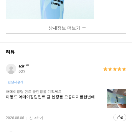
상세정보 더보기
리뷰
ada1***
50대
한달사용기
어메이징딥 민트 클렌징폼 기획세트
마몽드 어메이징딥민트 클 렌징폼 모공피지를한번에
2026.08.06
신고하기
0