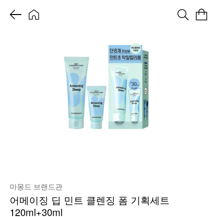
마몽드 브랜드관
어메이징 딥 민트 클렌징 폼 기획세트
120ml+30ml