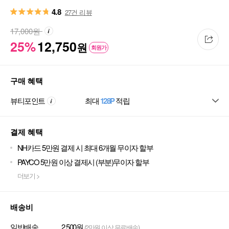
4.8
27건 리뷰
17,000
원
25%
12,750
원
회원가
구매 혜택
뷰티포인트
최대
128P
적립
결제 혜택
NH카드 5만원 결제 시 최대 6개월 무이자 할부
PAYCO 5만원 이상 결제시 (부분)무이자 할부
더보기 >
배송비
일반배송
2,500원
(2만원 이상 무료배송)