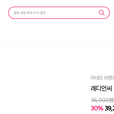
알땀 세일 최대 50% 할인
라네즈 브랜
래디언씨 
56,000
원
30%
39