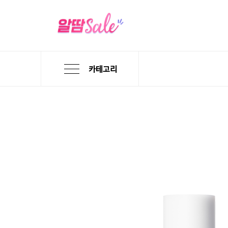
카테고리
본
검
메
문
색
뉴
바
바
바
로
로
로
가
가
가
기
기
기