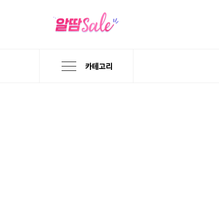
카테고리
본
검
메
문
색
뉴
바
바
바
로
로
로
가
가
가
기
기
기