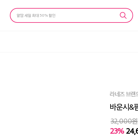
알땀 세일 최대 50% 할인
라네즈 브랜
바운시&펌
32,000
원
23%
24,