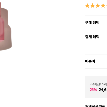
구매 혜택
결제 혜택
배송비
바운시&펌 아이
23%
24,6
결제 예상 금액