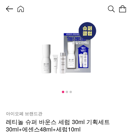
아이오페 브랜드관
레티놀 슈퍼 바운스 세럼 30ml 기획세트
30ml+에센스48ml+세럼10ml