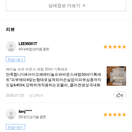
상세정보 더보기
리뷰
LEE9504177
40대/복합성/여름 쿨톤
한달사용기
레티놀 슈퍼 바운스 세럼 30ml 기획세트
만족합니다&아이오페레티놀슈퍼바운스세럼30ml기획세
트*피부에따4맞는형태로설계되어손실없이피부심층까지
도달&#034;강력하게작용하는포뮬라_콜라겐생성극대화
표층의스킨리뉴잉으로초밀도탄력완성+124%꽉차오르는
탄력
2026.07.20
신고하기
0
ibmj******
50대/건성/겨울 쿨톤
한달사용기