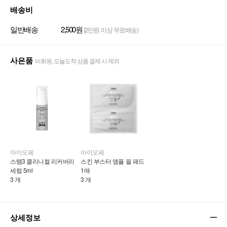
배송비
일반배송
2,500원
(2만원 이상 무료배송)
사은품
비회원, 오늘도착 상품 결제 시 제외
아이오페
아이오페
스템3 클리니컬 리커버리 
스킨 부스터 앰플 필 패드 
세럼 5ml
1매
3 개
3 개
상세정보