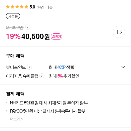
5.0
14건 리뷰
사은품
50,000
원
19%
40,500
원
회원가
구매 혜택
뷰티포인트
최대
405P
적립
아리따움 슈퍼클럽
최대
5%
추가할인
결제 혜택
NH카드 5만원 결제 시 최대 6개월 무이자 할부
PAYCO 5만원 이상 결제시 (부분)무이자 할부
더보기 >