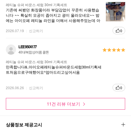
레티놀 슈퍼 바운스 세럼 30ml 기획세트
기존에 써봤던 화장품이라 부담감없이 꾸준히 사용했습
니다 ~~ 확실히 모공이 좁아지고 광이 올라오네요~~ 밤
에는 아이오페 레티놀 라인을 더해서 사용해주었는데 아
주 만족스럽습니다 좋아요 ~~
2026.07.19
신고하기
0
LEE9504177
40대/복합성/여름 쿨톤
레티놀 슈퍼 바운스 세럼 30ml 기획세트
만족합니다&,아이오페레티놀슈퍼바운드세럼30ml기획세
트처음으로구매했어요^엄마드리고싶어서욤
2026.06.26
신고하기
0
11건 리뷰 더보기
상품정보 제공고시