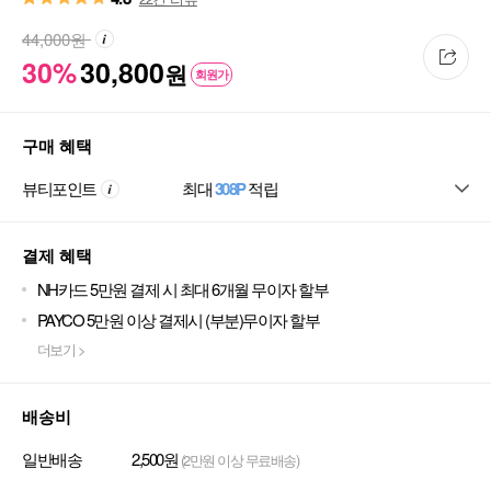
44,000
원
30%
30,800
원
회원가
구매 혜택
뷰티포인트
최대
308P
적립
결제 혜택
NH카드 5만원 결제 시 최대 6개월 무이자 할부
PAYCO 5만원 이상 결제시 (부분)무이자 할부
더보기 >
배송비
일반배송
2,500원
(2만원 이상 무료배송)