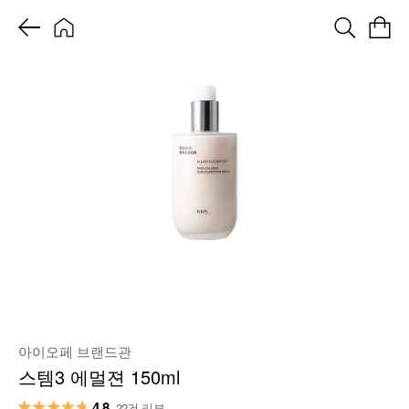
아이오페 브랜드관
스템3 에멀젼 150ml
4.8
22건 리뷰