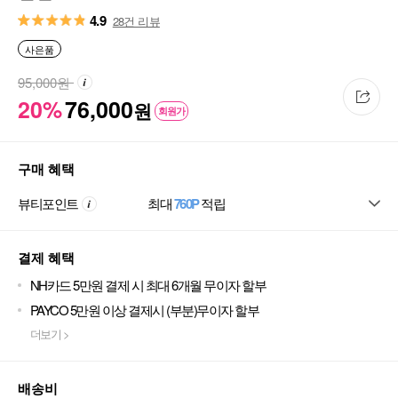
4.9
28건 리뷰
사은품
95,000
원
20%
76,000
원
회원가
구매 혜택
뷰티포인트
최대
760P
적립
결제 혜택
NH카드 5만원 결제 시 최대 6개월 무이자 할부
PAYCO 5만원 이상 결제시 (부분)무이자 할부
더보기 >
배송비