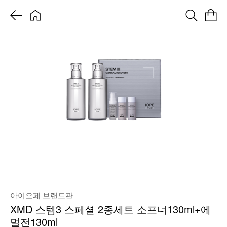
아이오페 브랜드관
XMD 스템3 스페셜 2종세트 소프너130ml+에
멀전130ml