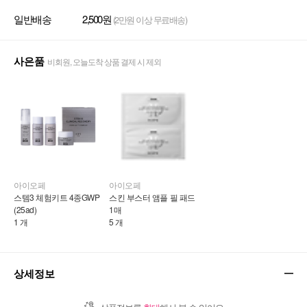
일반배송
2,500원
(2만원 이상 무료배송)
사은품
비회원, 오늘도착 상품 결제 시 제외
아이오페
아이오페
스템3 체험키트 4종GWP 
스킨 부스터 앰플 필 패드 
(25ad)
1매
1 개
5 개
상세정보