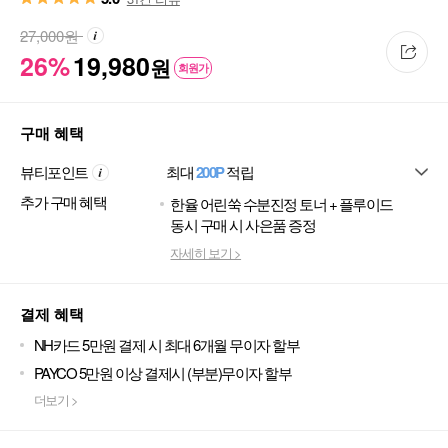
27,000
원
26%
19,980
원
회원가
구매 혜택
뷰티포인트
최대
200P
적립
추가 구매 혜택
한율 어린쑥 수분진정 토너 + 플루이드
동시 구매 시 사은품 증정
자세히 보기 >
결제 혜택
NH카드 5만원 결제 시 최대 6개월 무이자 할부
PAYCO 5만원 이상 결제시 (부분)무이자 할부
더보기 >