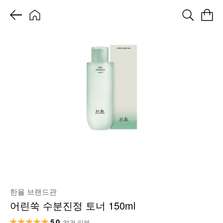
한율 브랜드관
어린쑥 수분진정 토너 150ml
5.0
31건 리뷰