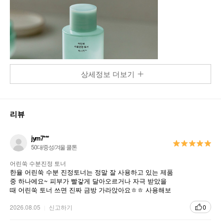
상세정보 더보기
리뷰
jym7***
50대/중성/겨울 쿨톤
어린쑥 수분진정 토너
한율 어린쑥 수분 진정토너는 정말 잘 사용하고 있는 제품
중 하나에요~ 피부가 빨갛게 달아오르거나 자극 받았을
때 어린쑥 토너 쓰면 진짜 금방 가라앉아요ㅎㅎ 사용해보
고 정말 신기했어요~ㅎㅎ 진짜 적극 왕 추천 드립니당
2026.08.05
신고하기
0