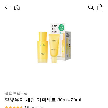
한율 브랜드관
달빛유자 세럼 기획세트 30ml+20ml
4.6
20건 리뷰