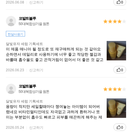
고요 가격이 비싸서 흠이지만 계속 구매할 것 같아요
2026.06.08
신고하기
0
코발트블루
50대/복합성/가을 웜톤
한달사용기
달빛유자 세럼 기획세트
이 제품 매니아 될 정도로 또 재구매하게 되는 것 같아요
순하면서 데일리로 사용하기에 너무 좋고 적당한 젤감과
바를때 흡수율도 좋고 끈적거림이 없어서 더 좋은 것 같고
다른제품으로 돌아갔다가 또 생각나게 하는 마력의 제품
같아요
2026.06.23
신고하기
0
코발트블루
50대/복합성/가을 웜톤
달빛유자 세럼 기획세트
용량이 작지만 세일할때마다 쟁여놓는 아이템이 되어버
렸네요 비타민멀티인데도 자극없고 과하게 환하거나 쪼
이는 부분없이 흡수도 빠르고 피부를 매끈하게 해주는 제
품이라서 데일리로 사용하기 정말 좋아요
2026.05.24
신고하기
0