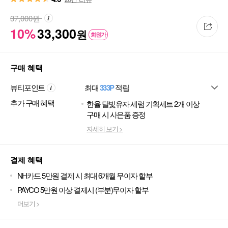
37,000
원
10%
33,300
원
회원가
구매 혜택
뷰티포인트
최대
333P
적립
추가 구매 혜택
한율 달빛유자 세럼 기획세트 2개 이상
구매 시 사은품 증정
자세히 보기 >
결제 혜택
NH카드 5만원 결제 시 최대 6개월 무이자 할부
PAYCO 5만원 이상 결제시 (부분)무이자 할부
더보기 >