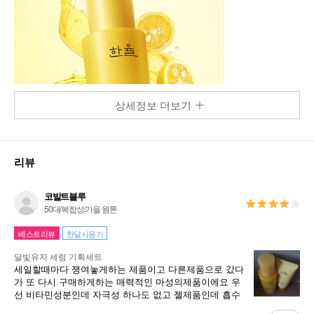
상세정보 더보기
리뷰
코발트블루
50대/복합성/가을 웜톤
베스트리뷰
한달사용기
달빛유자 세럼 기획세트
세일할때마다 쟁여놓게하는 제품이고 다른제품으로 갔다
가 또 다시 구매하게하는 매력적인 마성의제품이에요 우
선 비타민성분인데 자극성 하나도 없고 젤제품인데 흡수
율 빠르고 피부를 편하게 해줘요 또한 은은한 유자향도 좋