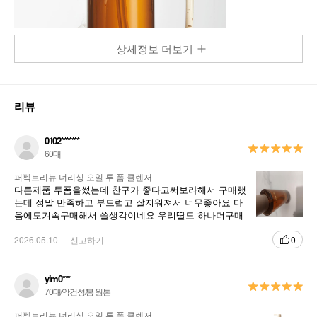
상세정보 더보기
리뷰
0102*******
60대
퍼펙트리뉴 너리싱 오일 투 폼 클렌저
다른제품 투폼을썼는데 찬구가 좋다고써보라해서 구매했
는데 정말 만족하고 부드럽고 잘지워져서 너무좋아요 다
음에도겨속구매해서 쓸생각이네요 우리딸도 하나더구매
해서줘야겄네요 다른제품도 아리따움서 구매해야겠네요
2026.05.10
신고하기
0
yim0***
70대/악건성/봄 웜톤
퍼펙트리뉴 너리싱 오일 투 폼 클렌저