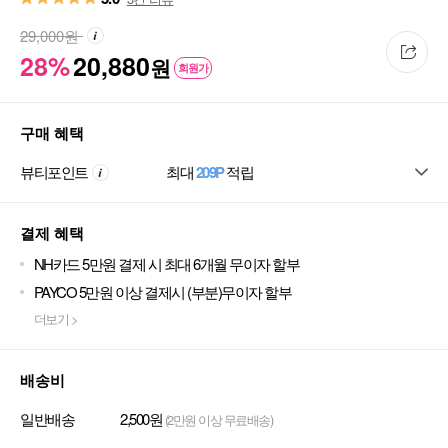
29,000
원
28%
20,880
원
회원가
구매 혜택
뷰티포인트
최대
209P
적립
결제 혜택
NH카드 5만원 결제 시 최대 6개월 무이자 할부
PAYCO 5만원 이상 결제시 (부분)무이자 할부
더보기 >
배송비
일반배송
2,500원
(2만원 이상 무료배송)