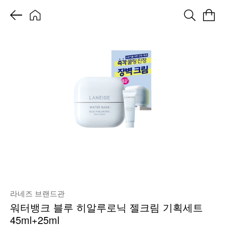
라네즈 브랜드관
워터뱅크 블루 히알루로닉 젤크림 기획세트
45ml+25ml