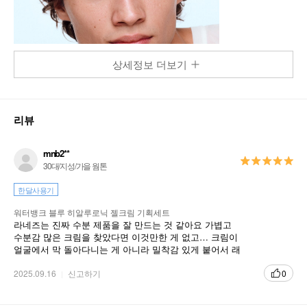
상세정보 더보기
리뷰
mnb2**
30대/지성/가을 웜톤
한달사용기
워터뱅크 블루 히알루로닉 젤크림 기획세트
라네즈는 진짜 수분 제품을 잘 만드는 것 같아요 가볍고
수분감 많은 크림을 찾았다면 이것만한 게 없고… 크림이
얼굴에서 막 돌아다니는 게 아니라 밀착감 있게 붙어서 래
핑을 해주는 느낌을 주는 게 중요한데 라네즈는 그 부분이
너무 잘 구현된 것 같아 항상 마음에 들어요! 수분감도 많
2025.09.16
신고하기
0
아서 크림이 여럿 있어도 항상 손이 자주 갑니다