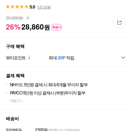
5.0
1건 리뷰
39,000
원
26%
28,860
원
회원가
구매 혜택
뷰티포인트
최대
289P
적립
결제 혜택
NH카드 5만원 결제 시 최대 6개월 무이자 할부
PAYCO 5만원 이상 결제시 (부분)무이자 할부
더보기 >
배송비
일반배송
2,500원
(2만원 이상 무료배송)