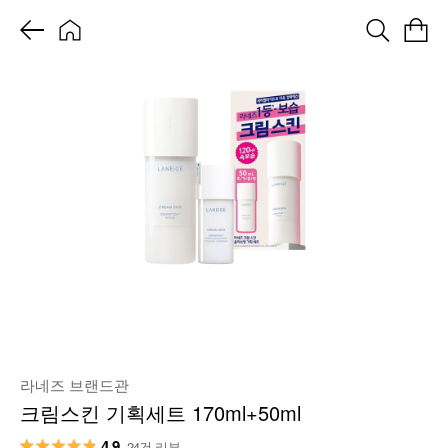
라네즈 브랜드관
크림스킨 기획세트 170ml+50ml
4.9
24건 리뷰