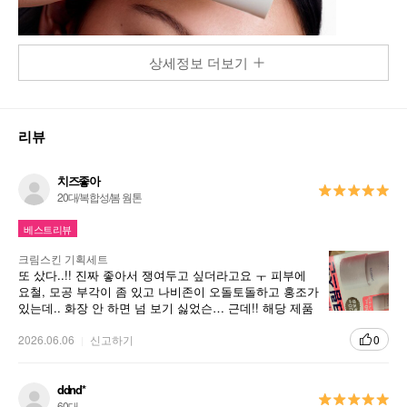
상세정보 더보기
리뷰
치즈좋아
20대/복합성/봄 웜톤
베스트리뷰
크림스킨 기획세트
또 샀다..!! 진짜 좋아서 쟁여두고 싶더라고요 ㅜ 피부에
요철, 모공 부각이 좀 있고 나비존이 오돌토돌하고 홍조가
있는데.. 화장 안 하면 넘 보기 싫었슨… 근데!! 해당 제품
바르고 아이x페 레티젝션 바르고 바쿠치올크림으로 마무
리했더니 단3일만에 효과 받슨.. 내돈내산임!!!! 재구매
2026.06.06
신고하기
0
80% 가격이 아파.. 발림성 ⭐️⭐️⭐️⭐️⭐️ 끈적임⭐️⭐️⭐️⭐️ 향 ⭐️⭐️⭐️
속건조 잡는 거 백임쟉!!!!!
ddnd*
60대