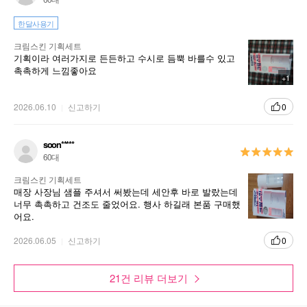
한달사용기
크림스킨 기획세트
기획이라 여러가지로 든든하고 수시로 듬뿍 바를수 있고
촉촉하게 느낌좋아요
+1
2026.06.10
신고하기
0
soon*****
60대
크림스킨 기획세트
매장 사장님 샘플 주셔서 써봤는데 세안후 바로 발랐는데
너무 촉촉하고 건조도 줄었어요. 행사 하길래 본품 구매했
어요.
2026.06.05
신고하기
0
21건 리뷰 더보기