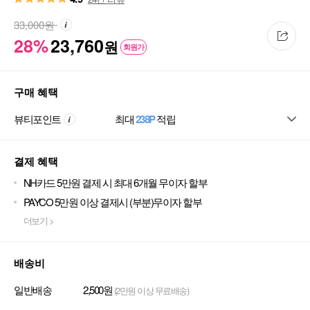
33,000
원
28%
23,760
원
회원가
구매 혜택
뷰티포인트
최대
238P
적립
결제 혜택
NH카드 5만원 결제 시 최대 6개월 무이자 할부
PAYCO 5만원 이상 결제시 (부분)무이자 할부
더보기 >
배송비
일반배송
2,500원
(2만원 이상 무료배송)