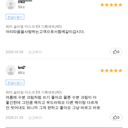
0103*******
50대
한달사용기
워터 슬리핑 마스크 EX 기획세트(AD)
아리따움을사랑하는고객으로서함께같이갑시다.
2026.02.06
신고하기
0
km2*
60대
한달사용기
워터 슬리핑 마스크 EX 기획세트(AD)
여름에 수분 크림처럼 쓰기 좋아요 물론 수분 크림이 더
좋긴한데 그만큼 팩치고 부드러워요 다른 팩이랑 다르게
안 씻어내도 되니까 그게 편하고 좋아요 그냥 바르고 바로
주무시면 됩니다
2026.01.25
신고하기
0