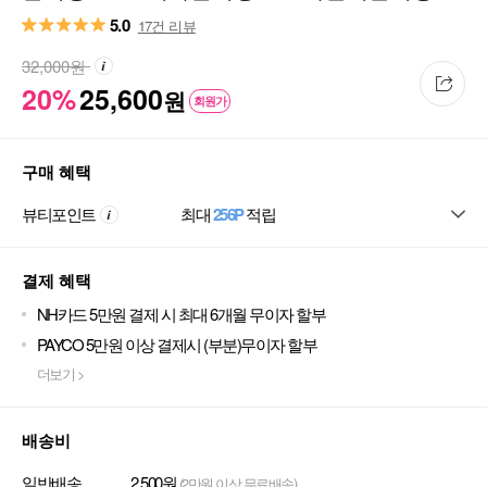
10ml
5.0
17건 리뷰
32,000
원
20%
25,600
원
회원가
구매 혜택
뷰티포인트
최대
256P
적립
결제 혜택
NH카드 5만원 결제 시 최대 6개월 무이자 할부
PAYCO 5만원 이상 결제시 (부분)무이자 할부
더보기 >
배송비
일반배송
2,500원
(2만원 이상 무료배송)