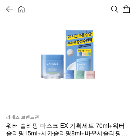
라네즈 브랜드관
워터 슬리핑 마스크 EX 기획세트 70ml+워터
슬리핑15ml+시카슬리핑8ml+바운시슬리핑