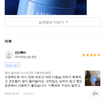
상세정보 더보기
리뷰
안드록바
30대/복합성/봄 웜톤
한달사용기
워터 슬리핑 마스크 EX 기획세트(AD)
수면팩으로 자기 전에 바르고 자면 다음날 피부가 촉촉하
고 건조함이 많이 줄어들어요. 끈적임도 심하지 않고 향도
+1
은은해서 사용하기 좋았습니다. 기획세트 구성도 알차고
보습력이 좋아 꾸준히 사용할 생각입니다.
2026.06.05
신고하기
0