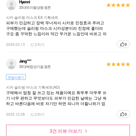
Hyenni
20대/트러블성/봄 웜톤
시카 슬리핑 마스크 EX 기획세트
피부가 민감하고 장벽 무너져서 시카로 진정효과 주려고
구매했는데 슬리핑 마스크 시카성분이라 진정에 좋더라
구요 좀 꾸덕한 느낌이라 약간 무거운 느낌인데 바르고 자
면 싹 흡수되고 좋아요 추천합니다
2026.03.13
신고하기
0
Jang****
30대/복합성/가을 웜톤
한달사용기
시카 슬리핑 마스크 기획세트(AD)
구매해서 엄청 잘 쓰고 있는 제품이예요 휘뚜루 마뚜루 쓰
기 너무 편하고 무엇보다도 피부가 민감한 날에는 그냥 쓱
하고 바른다음에 바로 자기만 하면 되니까 더할나위가 없
더라구요ㅎㅎㅎ
2025.12.08
신고하기
0
3건 리뷰 더보기