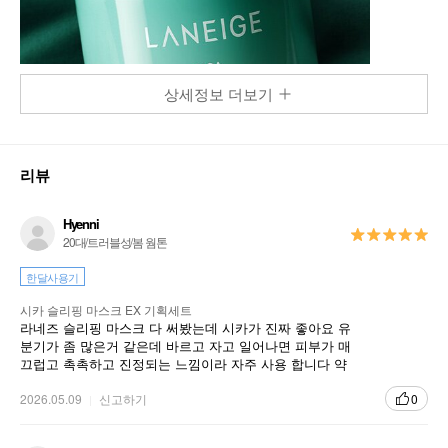
상세정보 더보기
리뷰
Hyenni
20대/트러블성/봄 웜톤
한달사용기
시카 슬리핑 마스크 EX 기획세트
라네즈 슬리핑 마스크 다 써봤는데 시카가 진짜 좋아요 유
분기가 좀 많은거 같은데 바르고 자고 일어나면 피부가 매
끄럽고 촉촉하고 진정되는 느낌이라 자주 사용 합니다 약
간 무거운거 싫어하면 취향이 아닐수도있어요
2026.05.09
신고하기
0