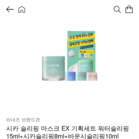
라네즈 브랜드관
시카 슬리핑 마스크 EX 기획세트 워터슬리핑
15ml+시카슬리핑8ml+바운시슬리핑10ml