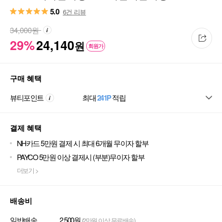
5.0
6건 리뷰
34,000
원
29%
24,140
원
회원가
구매 혜택
뷰티포인트
최대
241P
적립
결제 혜택
NH카드 5만원 결제 시 최대 6개월 무이자 할부
PAYCO 5만원 이상 결제시 (부분)무이자 할부
더보기 >
배송비
일반배송
2,500원
(2만원 이상 무료배송)