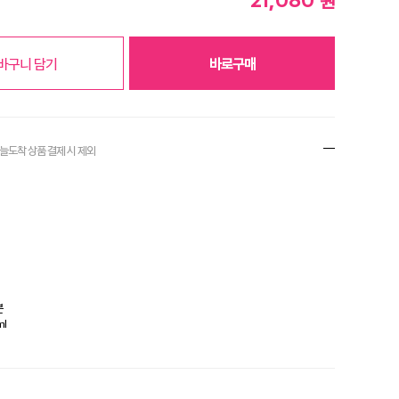
원
바구니 담기
바로구매
오늘도착 상품 결제
시 제외
분
l