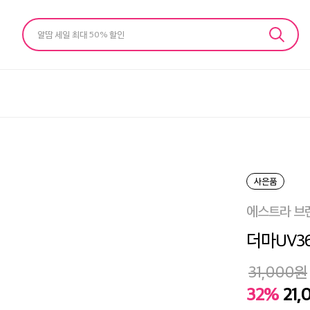
알땀 세일 최대 50% 할인
사은품
에스트라 브
더마UV3
31,000
원
32%
21,