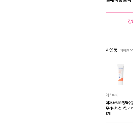
장
사은품
비회원, 
에스트라
더마UV365 장벽수
무기자차 선크림 20m
1 개