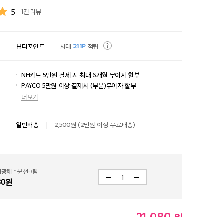
5
1건 리뷰
뷰티포인트
최대
211P
적립
NH카드 5만원 결제 시 최대 6개월 무이자 할부
PAYCO 5만원 이상 결제시 (부분)무이자 할부
더보기
일반배송
2,500원 (2만원 이상 무료배송)
타광채 수분 선크림
1
80
원
21,080