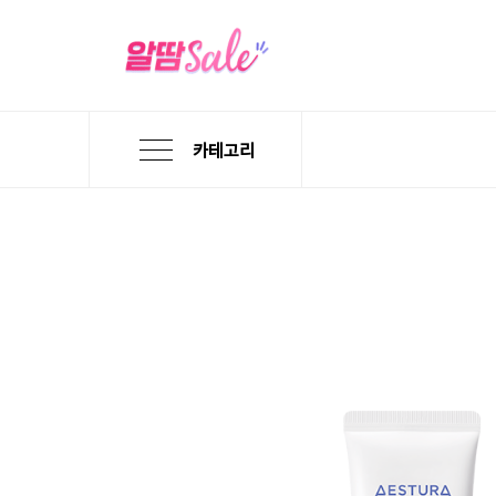
카테고리
본
검
메
문
색
뉴
바
바
바
로
로
로
가
가
가
기
기
기