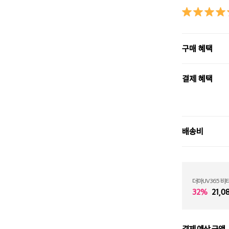
구매 혜택
결제 혜택
배송비
더마UV365 비
32%
21,0
결제 예상 금액