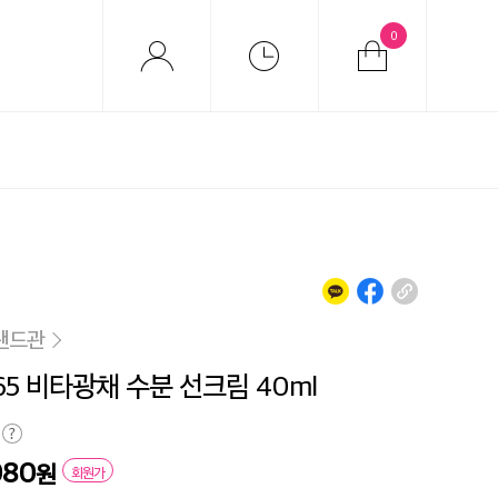
0
랜드관
65 비타광채 수분 선크림 40ml
080
원
회원가