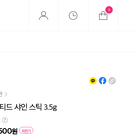
0
관
드 샤인 스틱 3.5g
원
500
원
회원가