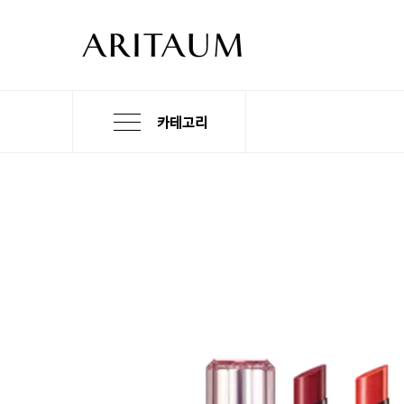
카테고리
본
검
메
문
색
뉴
바
바
바
로
로
로
가
가
가
기
기
기