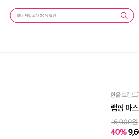
알땀 세일 최대 50% 할인
한율 브랜드
랩핑 마스크
16,000
원
40%
9,