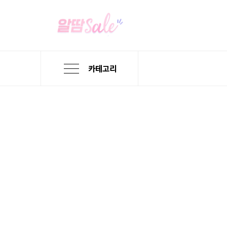
카테고리
본
검
메
문
색
뉴
바
바
바
로
로
로
가
가
가
기
기
기