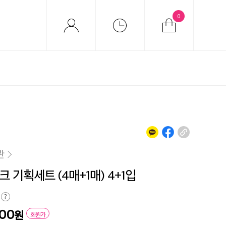
0
관
 기획세트 (4매+1매) 4+1입
600
원
회원가