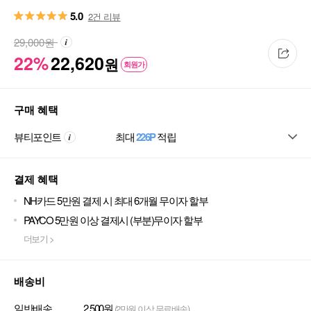
5.0
2건 리뷰
29,000
원
22%
22,620
원
회원가
구매 혜택
뷰티포인트
최대
226P
적립
결제 혜택
NH카드 5만원 결제 시 최대 6개월 무이자 할부
PAYCO 5만원 이상 결제시 (부분)무이자 할부
더보기 >
배송비
일반배송
2,500원
(2만원 이상 무료배송)