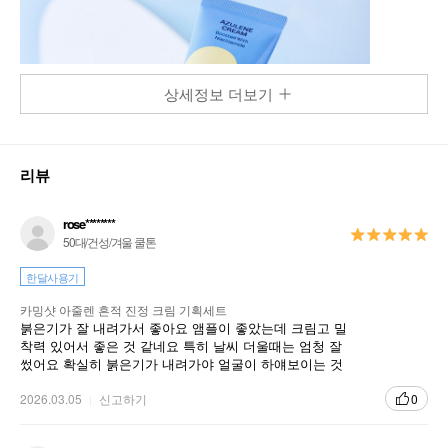
상세정보 더보기
리뷰
rose********
50대/건성/겨울 쿨톤
한달사용기
카밍샷 아줄렌 흔적 진정 크림 기획세트
붉은기가 잘 내려가서 좋아요 앰플이 좋았는데 크림고 밀
착력 있어서 좋은 것 같네요 특히 날씨 더울때는 엄청 잘
썼어요 확실히 붉은기가 내려가야 얼굴이 하얘보이는 것
같아요 앰플이랑 같이 써버세요
2026.03.05
신고하기
0