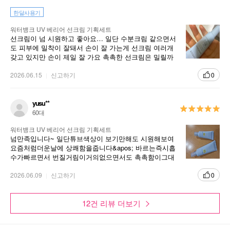
한달사용기
워터뱅크 UV 베리어 선크림 기획세트
선크림이 넘 시원하고 좋아요… 일단 수분크림 같으면서
도 피부에 밀착이 잘돼서 손이 잘 가는게 선크림 여러개
갖고 있지만 손이 제일 잘 가요 촉촉한 선크림은 밀릴까
미끌거릴까 제일 걱정되는데 그렇지 않아서 좋았습니다!
2026.06.15
신고하기
0
yusu**
60대
워터뱅크 UV 베리어 선크림 기획세트
넘만족입니다~ 일단튜브색상이 보기만해도 시원해보여
요즘처럼더운날에 상쾌함을줍니다&apos; 바르는즉시흡
수가빠르면서 번질거림이거의없으면서도 촉촉함이그대
로유지되며 청량감이좋아요 2개셑여서 더욱더만족입니다
~
2026.06.09
신고하기
0
12건 리뷰 더보기