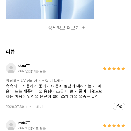
상세정보 더보기
리뷰
doxa****
80대/건성/여름 쿨톤
워터뱅크 UV 베리어 선크림 기획세트
촉촉하고 사용하기 좋아요 여름에 열감이 내려가는 게 마
음에 드는 제품이네요 용량이 조금 더 큰 제품이 나왔으면
하는 마음이 있어요 은근히 빨리 쓰게 돼요 요즘은 날이
뜨거운데 벌써 거의 다 써가요
2026.07.30
신고하기
0
mnb2**
30대/지성/가을 웜톤