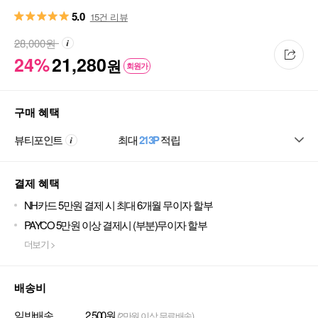
5.0
15건 리뷰
28,000
원
24%
21,280
원
회원가
구매 혜택
뷰티포인트
최대
213P
적립
결제 혜택
NH카드 5만원 결제 시 최대 6개월 무이자 할부
PAYCO 5만원 이상 결제시 (부분)무이자 할부
더보기 >
배송비
일반배송
2,500원
(2만원 이상 무료배송)