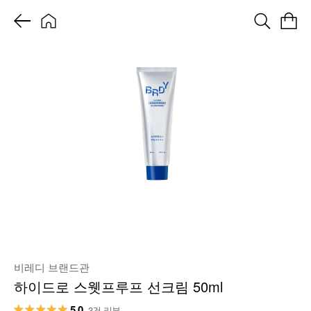
비레디 브랜드관
하이드로 스웻프루프 선크림 50ml
5.0
3건 리뷰