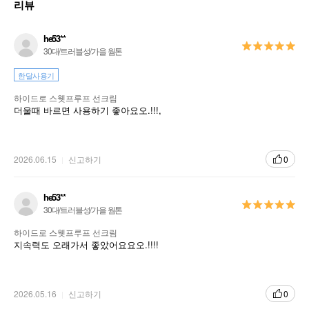
리뷰
he53**
30대/트러블성/가을 웜톤
한달사용기
하이드로 스웻프루프 선크림
더울때 바르면 사용하기 좋아요오.!!!,
2026.06.15
신고하기
0
he53**
30대/트러블성/가을 웜톤
하이드로 스웻프루프 선크림
지속력도 오래가서 좋았어요요오.!!!!
2026.05.16
신고하기
0