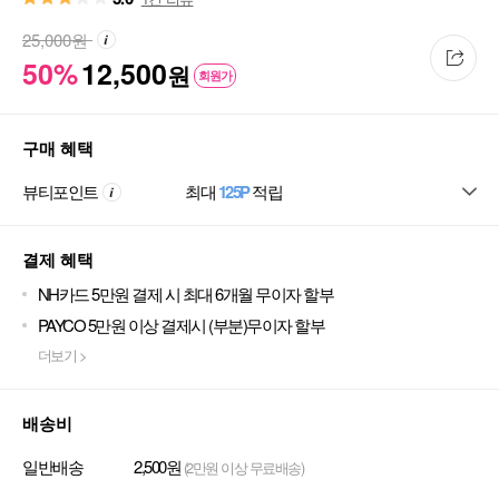
25,000
원
50%
12,500
원
회원가
구매 혜택
뷰티포인트
최대
125P
적립
결제 혜택
NH카드 5만원 결제 시 최대 6개월 무이자 할부
PAYCO 5만원 이상 결제시 (부분)무이자 할부
더보기 >
배송비
일반배송
2,500원
(2만원 이상 무료배송)