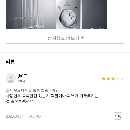
상세정보 더보기
리뷰
jin1***
50대
스킨 부스터 앰플 필 패드 (5+1매)
사용한후 촉촉한건 있는지 각질이나 피부가 깨끗해지는
건 잘모르겠어요
2026.08.04
신고하기
0