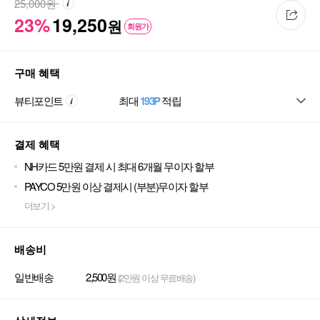
25,000
원
23%
19,250
원
회원가
구매 혜택
뷰티포인트
최대
193P
적립
결제 혜택
NH카드 5만원 결제 시 최대 6개월 무이자 할부
PAYCO 5만원 이상 결제시 (부분)무이자 할부
더보기 >
배송비
일반배송
2,500원
(2만원 이상 무료배송)