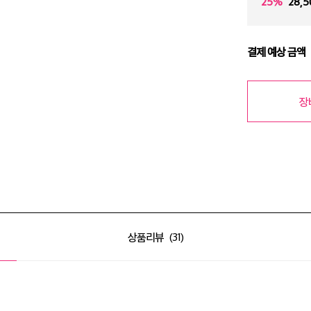
25%
28,5
결제 예상 금액
장
상품리뷰
31