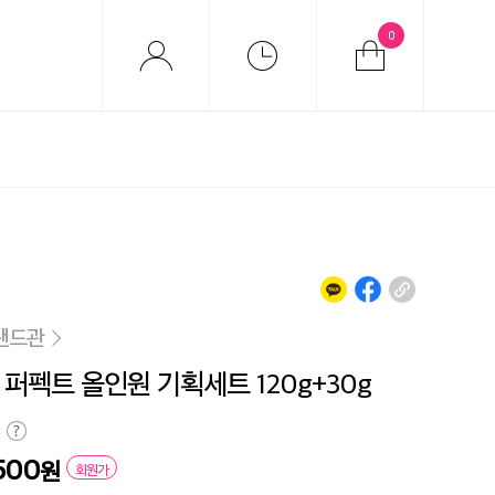
0
랜드관
 퍼펙트 올인원 기획세트 120g+30g
500
원
회원가