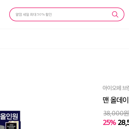
알땀 세일 최대 50% 할인
아이오페 브
맨 올데이
38,000
원
25%
28,