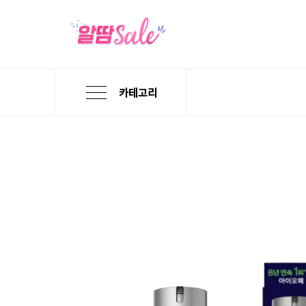
카테고리
본
검
메
문
색
뉴
바
바
바
로
로
로
가
가
가
기
기
기