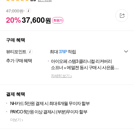
47,000
원
20%
37,600
원
회원가
구매 혜택
뷰티포인트
최대
376P
적립
추가 구매 혜택
아이오페 스템3 클리니컬 리커버리
소프너 + 에멀젼 동시 구매 시 사은품
증정
자세히 보기 >
결제 혜택
NH카드 5만원 결제 시 최대 6개월 무이자 할부
PAYCO 5만원 이상 결제시 (부분)무이자 할부
더보기 >