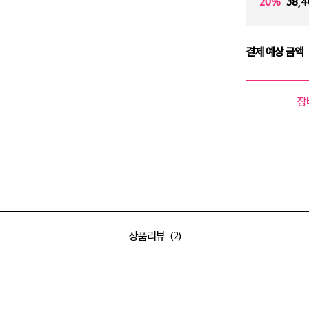
20%
38,4
결제 예상 금액
장
상품리뷰
2