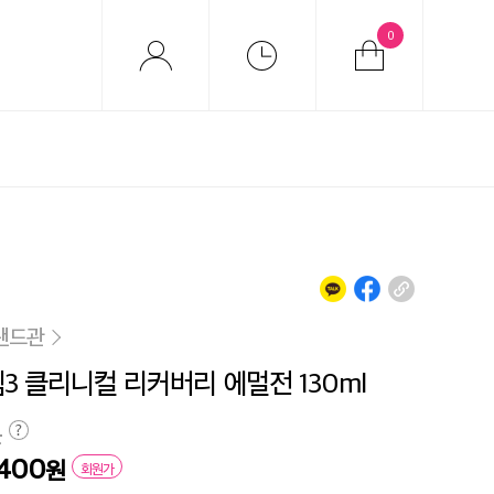
0
랜드관
템3 클리니컬 리커버리 에멀전 130ml
원
,400
원
회원가