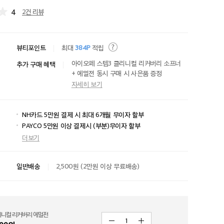
4
2건 리뷰
뷰티포인트
최대
384P
적립
아이오페 스템3 클리니컬 리커버리 소프너
추가 구매 혜택
+ 에멀젼 동시 구매 시 사은품 증정
자세히 보기
NH카드 5만원 결제 시 최대 6개월 무이자 할부
PAYCO 5만원 이상 결제시 (부분)무이자 할부
더보기
일반배송
2,500원 (2만원 이상 무료배송)
리니컬 리커버리 에멀전
1