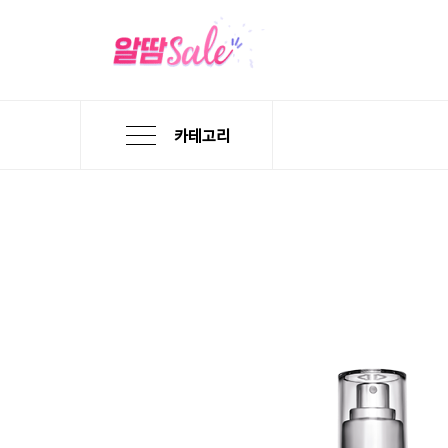
카테고리
본
검
메
문
색
뉴
바
바
바
로
로
로
가
가
가
기
기
기