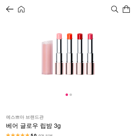
에스쁘아 브랜드관
베어 글로우 립밤 3g
5.0
9건 리뷰