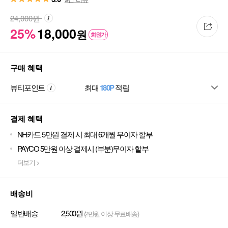
24,000
원
25%
18,000
원
회원가
구매 혜택
뷰티포인트
최대
180P
적립
결제 혜택
NH카드 5만원 결제 시 최대 6개월 무이자 할부
PAYCO 5만원 이상 결제시 (부분)무이자 할부
더보기 >
배송비
일반배송
2,500원
(2만원 이상 무료배송)