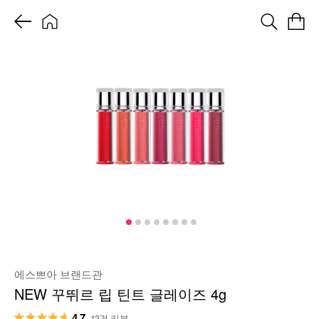
에스쁘아 브랜드관
NEW 꾸뛰르 립 틴트 글레이즈 4g
4.7
13건 리뷰