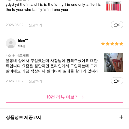
ydyd yd the in and I is is the is my I in one only a life I is
the is your who family is in I one your
2026.06.02
신고하기
0
kkss***
50대
4호 허쉬드체리
울동네 샵에서 구입했는데 사장님이 권해주셨어요 대만
족입니다 요즘은 웬만하면 온라인에서 구입하는데 그게
말이에요 가끔 색상이나 퀄리티에 실패를 할때가 있더라
구요 그래서 직접가서 샘플용으르 색상 확인해보고 구입
했습니다
2026.03.07
신고하기
0
10건 리뷰 더보기
상품정보 제공고시