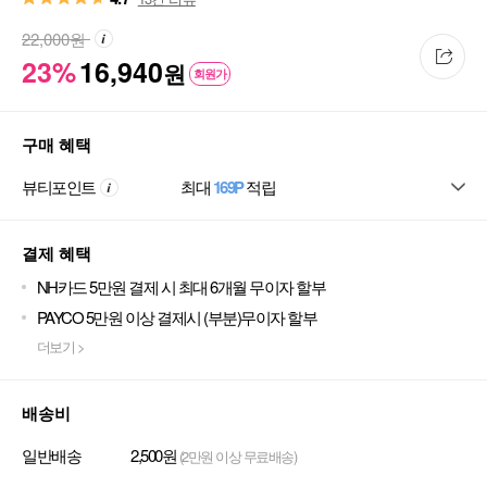
22,000
원
23%
16,940
원
회원가
구매 혜택
뷰티포인트
최대
169P
적립
결제 혜택
NH카드 5만원 결제 시 최대 6개월 무이자 할부
PAYCO 5만원 이상 결제시 (부분)무이자 할부
더보기 >
배송비
일반배송
2,500원
(2만원 이상 무료배송)