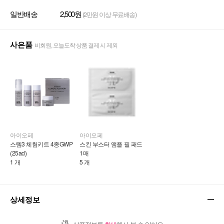
일반배송
2,500원
(2만원 이상 무료배송)
사은품
비회원, 오늘도착 상품 결제 시 제외
아이오페
아이오페
스템3 체험키트 4종GWP 
스킨 부스터 앰플 필 패드 
(25ad)
1매
1 개
5 개
상세정보