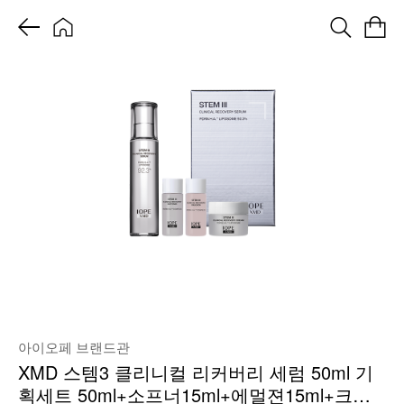
아이오페 브랜드관
XMD 스템3 클리니컬 리커버리 세럼 50ml 기
획세트 50ml+소프너15ml+에멀젼15ml+크림