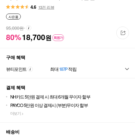
15ml
4.6
13건 리뷰
사은품
95,000
원
80%
18,700
원
회원가
구매 혜택
뷰티포인트
최대
187P
적립
결제 혜택
NH카드 5만원 결제 시 최대 6개월 무이자 할부
PAYCO 5만원 이상 결제시 (부분)무이자 할부
더보기 >
배송비