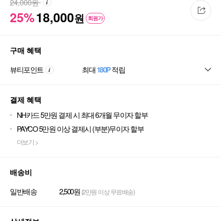
24,000
원
25%
18,000
원
회원가
구매 혜택
뷰티포인트
최대
180P
적립
결제 혜택
NH카드 5만원 결제 시 최대 6개월 무이자 할부
PAYCO 5만원 이상 결제시 (부분)무이자 할부
더보기 >
배송비
일반배송
2,500원
(2만원 이상 무료배송)