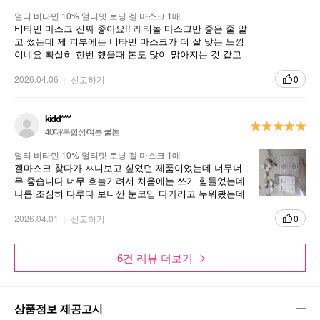
멀티 비타민 10% 얼티밋 토닝 겔 마스크 1매
비타민 마스크 진짜 좋아요!! 레티놀 마스크만 좋은 줄 알
고 썼는데 제 피부에는 비타민 마스크가 더 잘 맞는 느낌
이네요 확실히 한번 했을때 톤도 많이 맑아지는 것 같고
콜라겐 마스크 일반적인 것보다 효과가 느껴져서 자주 쓰
고 싶어집니다
2026.04.06
신고하기
0
kidd****
40대/복합성/여름 쿨톤
멀티 비타민 10% 얼티밋 토닝 겔 마스크 1매
겔마스크 찾다가 ㅆ니보고 싶었던 제품이었는데 너무너
무 좋습니다 너무 흐늘거려서 처음에는 쓰기 힘들었는데
나름 조심히 다루다 보니깐 눈코입 다가리고 누워봤는데
입 눈 떼어지는거는 팔자주름에 붙여보고 고정 했네요 피
2026.04.01
신고하기
부결이 부드러워 지는거 같아요 너무 좋습니다
0
6건 리뷰 더보기
상품정보 제공고시