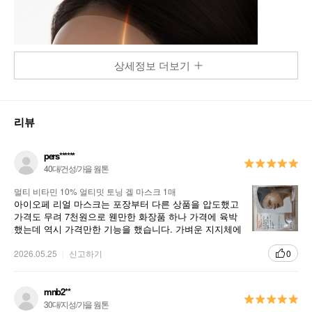
상세정보 더보기
리뷰
pers******
40대/건성/가을 웜톤
멀티 비타민 10% 얼티밋 토닝 겔 마스크 1매
아이오페 리얼 마스크는 포장부터 다른 상품을 압도했고
가격도 무려 7천원으로 웬만한 화장품 하나 가격에 육박
했는데 역시 가격만한 기능을 했습니다. 가벼운 지지체에
서 풍부한 영양이 빠르게 흡수되어 피부결을 신속하게 회
복시켜 주었습니다.
2026.05.25
신고하기
0
mnb2**
30대/지성/가을 웜톤