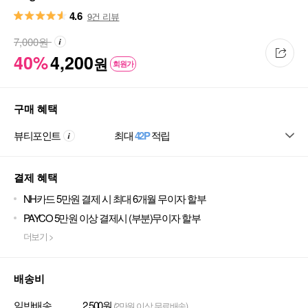
4.6
9건 리뷰
7,000
원
40%
4,200
원
회원가
구매 혜택
뷰티포인트
최대
42P
적립
결제 혜택
NH카드 5만원 결제 시 최대 6개월 무이자 할부
PAYCO 5만원 이상 결제시 (부분)무이자 할부
더보기 >
배송비
일반배송
2,500원
(2만원 이상 무료배송)