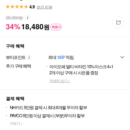
4.9
21건 리뷰
28,000
원
34%
18,480
원
회원가
구매 혜택
뷰티포인트
최대
185P
적립
추가 구매 혜택
아이오페 멀티 비타민 10% 마스크 4+1
2개 이상 구매 시 사은품 증정
자세히 보기 >
결제 혜택
NH카드 5만원 결제 시 최대 6개월 무이자 할부
PAYCO 5만원 이상 결제시 (부분)무이자 할부
더보기 >