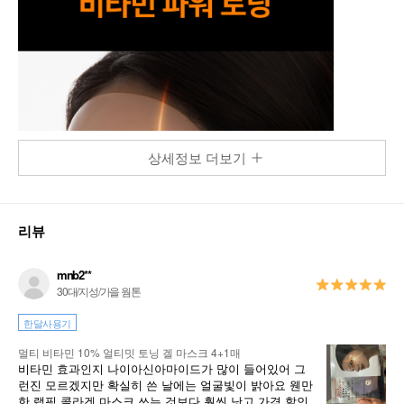
상세정보 더보기
리뷰
mnb2**
30대/지성/가을 웜톤
한달사용기
멀티 비타민 10% 얼티밋 토닝 겔 마스크 4+1매
비타민 효과인지 나이아신아마이드가 많이 들어있어 그
런진 모르겠지만 확실히 쓴 날에는 얼굴빛이 밝아요 웬만
한 랩핑 콜라겐 마스크 쓰는 것보다 훨씬 낫고 가격 할인