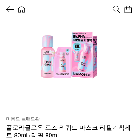
마몽드 브랜드관
플로라글로우 로즈 리퀴드 마스크 리필기획세
트 80ml+리필 80ml