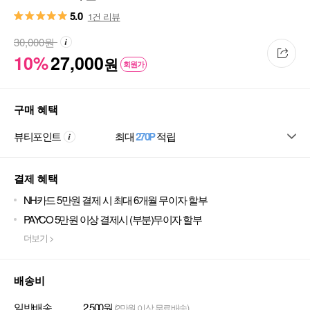
5.0
1건 리뷰
30,000
원
10%
27,000
원
회원가
구매 혜택
뷰티포인트
최대
270P
적립
결제 혜택
NH카드 5만원 결제 시 최대 6개월 무이자 할부
PAYCO 5만원 이상 결제시 (부분)무이자 할부
더보기 >
배송비
일반배송
2,500원
(2만원 이상 무료배송)