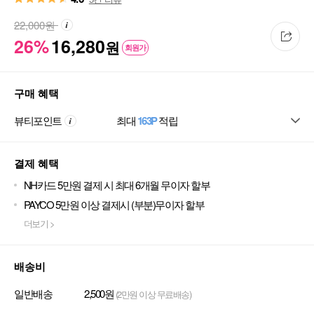
22,000
원
26%
16,280
원
회원가
구매 혜택
뷰티포인트
최대
163P
적립
결제 혜택
NH카드 5만원 결제 시 최대 6개월 무이자 할부
PAYCO 5만원 이상 결제시 (부분)무이자 할부
더보기 >
배송비
일반배송
2,500원
(2만원 이상 무료배송)