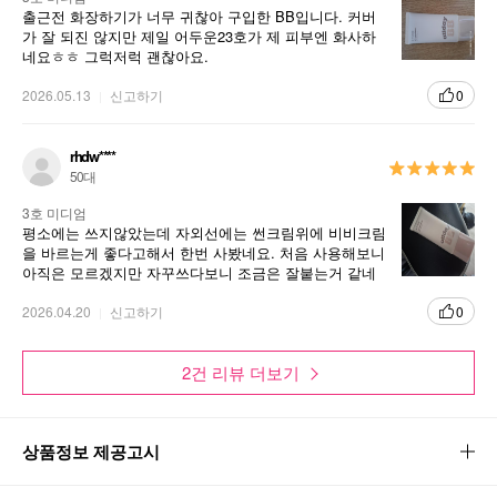
출근전 화장하기가 너무 귀찮아 구입한 BB입니다. 커버
가 잘 되진 않지만 제일 어두운23호가 제 피부엔 화사하
네요ㅎㅎ 그럭저럭 괜찮아요.
2026.05.13
신고하기
0
rhdw****
50대
3호 미디엄
평소에는 쓰지않았는데 자외선에는 썬크림위에 비비크림
을 바르는게 좋다고해서 한번 사봤네요. 처음 사용해보니
아직은 모르겠지만 자꾸쓰다보니 조금은 잘붙는거 같네
요. 꾸준히 잘 쓰보겠읍니다
2026.04.20
신고하기
0
2건 리뷰 더보기
상품정보 제공고시