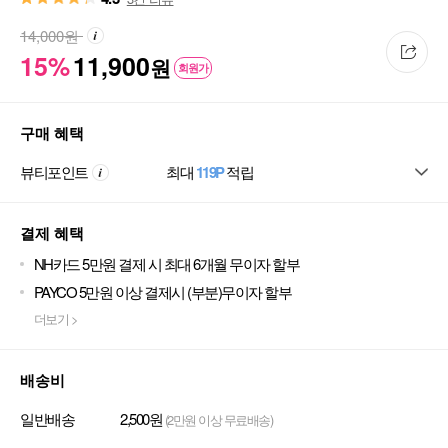
14,000
원
15%
11,900
원
회원가
구매 혜택
뷰티포인트
최대
119P
적립
결제 혜택
NH카드 5만원 결제 시 최대 6개월 무이자 할부
PAYCO 5만원 이상 결제시 (부분)무이자 할부
더보기 >
배송비
일반배송
2,500원
(2만원 이상 무료배송)