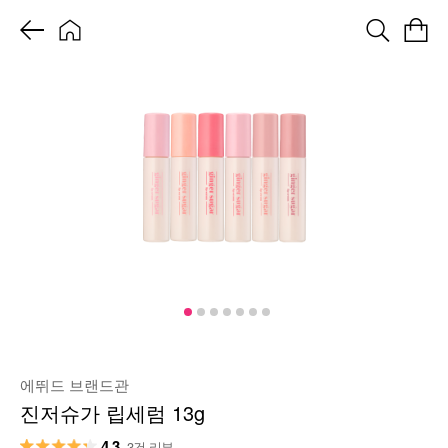
에뛰드 브랜드관
진저슈가 립세럼 13g
4.3
3건 리뷰