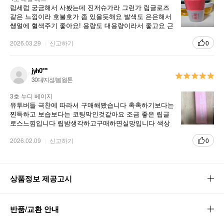
립세럼 궁금해서 사봤는데 진저슈가라 그런가 립글로즈
같은 느낌이라 호불호가 좀 있을듯해요 발색도 은은해서
쌩얼에 혈색주기 좋아요! 용량도 대용량이라서 좋고요 근
데 뚜껑주변에 잘 묻어나와서 휴지로 닦아가면서 써야해
요ㅠㅠ 그래서 가지고 다니지는 않고 집에서 바르고만 나
2026.03.29
신고하기
0
가요ㅎㅎ.. 그래도 촉촉하고 순해서 괜찮네 하면서 쓰고
있어요 진저슈가 립마스크 써본 분들은 사서 써보길 추천
합니당ㅎㅎ
jyh0***
30대/지성/봄 웜톤
3호 누디 베이지
유투버들 극찬에 따라서 구매해봤습니다 촉촉하기보다는
찐득하고 보습보다는 코팅막인것같아요 조금 좋은 립글
로스느낌입니다 립밤생각하고구매하면실망입니다 색상
도 연해서 인스타발색처럼 올릴려면 엄청 올려야해요
2026.02.09
신고하기
0
상품정보 제공고시
반품/교환 안내