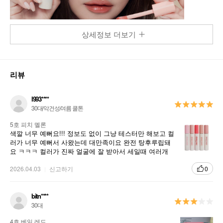
상세정보 더보기
리뷰
l993****
30대/악건성/여름 쿨톤
5호 피치 멜론
색깔 너무 예뻐요!!! 정보도 없이 그냥 테스터만 해보고 컬
러가 너무 예뻐서 사왔는데 대만족이요 완전 탕후루립돼
요 ㅋㅋㅋ 컬러가 진짜 얼굴에 잘 받아서 세일때 여러개
쟁이랴구요 ㅋㅋ
2026.04.03
신고하기
0
bitn****
30대
4호 베일 레드