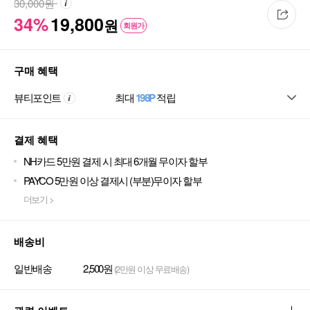
30,000
원
34%
19,800
원
회원가
구매 혜택
뷰티포인트
최대
198P
적립
결제 혜택
NH카드 5만원 결제 시 최대 6개월 무이자 할부
PAYCO 5만원 이상 결제시 (부분)무이자 할부
더보기 >
배송비
일반배송
2,500원
(2만원 이상 무료배송)