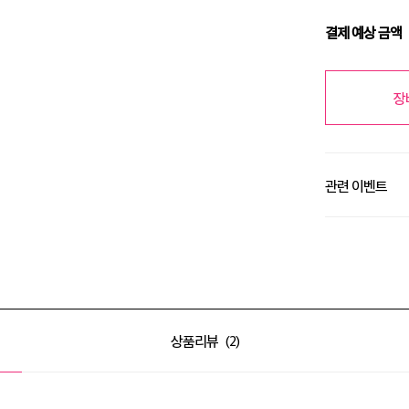
결제 예상 금액
장
관련 이벤트
알땀 세일 최대 50
알땀 세일 최대 50
상품리뷰
2