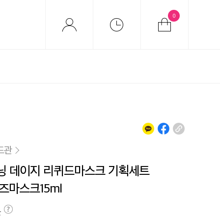
0
드관
닝 데이지 리퀴드마스크 기획세트
로즈마스크15ml
원