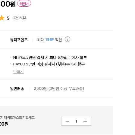
800
원
회원가
5
2건 리뷰
뷰티포인트
최대
198P
적립
NH카드 5만원 결제 시 최대 6개월 무이자 할부
PAYCO 5만원 이상 결제시 (부분)무이자 할부
더보기
일반배송
2,500원 (2만원 이상 무료배송)
지 리퀴드마스크 기획세트
1
00
원