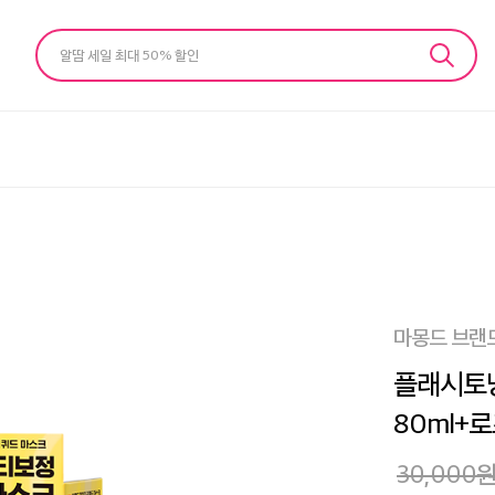
알땀 세일 최대 50% 할인
마몽드 브랜
플래시토
80ml+
30,000