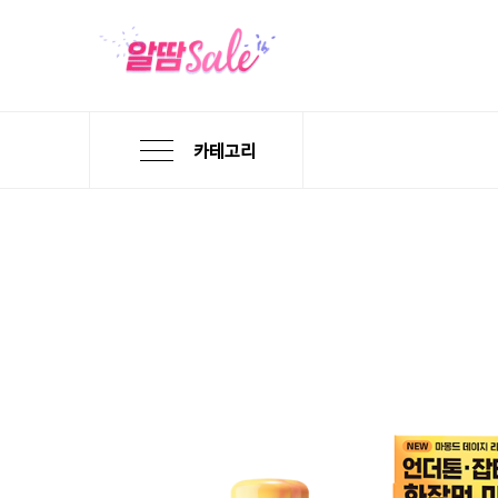
카테고리
본
검
메
문
색
뉴
바
바
바
로
로
로
가
가
가
기
기
기