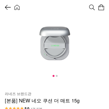
라네즈 브랜드관
[본품] NEW 네오 쿠션 더 매트 15g
5.0
1건 리뷰