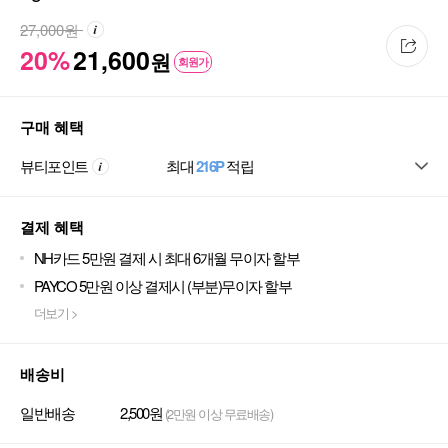
27,000
원
20%
21,600
원
회원가
구매 혜택
뷰티포인트
최대
216P
적립
결제 혜택
NH카드 5만원 결제 시 최대 6개월 무이자 할부
PAYCO 5만원 이상 결제시 (부분)무이자 할부
더보기 >
배송비
일반배송
2,500원
(2만원 이상 무료배송)