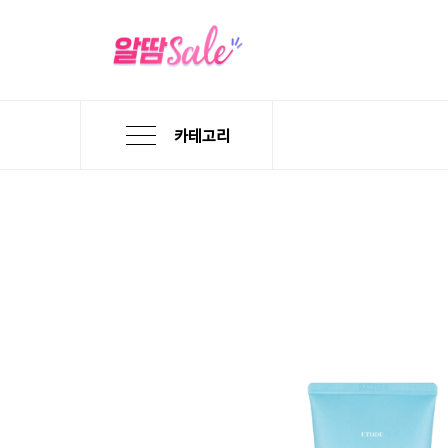
카테고리
본
검
메
문
색
뉴
바
바
바
로
로
로
가
가
가
기
기
기