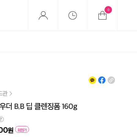
0
드관
더 B.B 딥 클렌징폼 160g
300
원
회원가