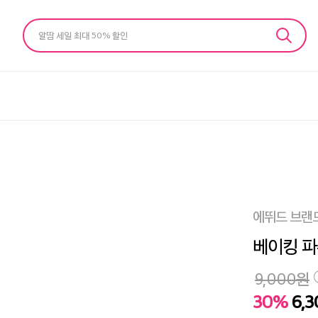
알땀 세일 최대 50% 할인
에뛰드 브랜
베이킹 파우
9,000
원
30%
6,