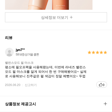
상세정보 더보기
리뷰
jym7***
50대/중성/겨울 쿨톤
밸런스모드 필 마스크
평소에 필오프팩을 사용해왔는데, 이번에 라네즈 밸런스
모드 필 마스크를 알게 되어서 한 번 구매해봤어요~ 실제
로 사용해보니 진주같은 펄 색감이 정말 예뻤어요~ 두껍
게 바르지 말고 적당히 바르는게 중요한거 같아요 요새 피
부 고민이 많은데 사용하고 나니 건조하지도 않고 피부가
2026.06.20
신고하기
0
매끈해져서 좋았어요~
상품정보 제공고시