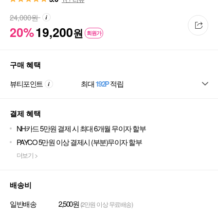
24,000
원
20%
19,200
원
회원가
구매 혜택
뷰티포인트
최대
192P
적립
결제 혜택
NH카드 5만원 결제 시 최대 6개월 무이자 할부
PAYCO 5만원 이상 결제시 (부분)무이자 할부
더보기 >
배송비
일반배송
2,500원
(2만원 이상 무료배송)