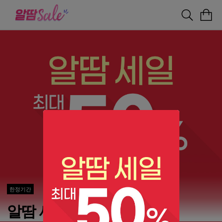
한정기간
알땀 세일