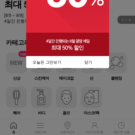
최대 50% 할인
[8/5 ~ 8/8]
1
/
1
4일간 진행되는 알땀 세일 놓치지 마세요!
카테고리별 제품 안내
new
오늘은 그만보기
닫기
신상
스킨케어
메이크업
선
클렌징
헤어
바디
옴므
마스크/팩
홈
카테고리
스토어모드
마이아리따움
최근 본 상품