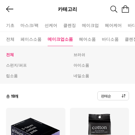
카테고리
기초
마스크/팩
선케어
클렌징
메이크업
헤어케어
바
전체
페이스소품
메이크업소품
헤어소품
바디소품
클렌
전체
브러쉬
스펀지/퍼프
아이소품
립소품
네일소품
총
19개
판매순