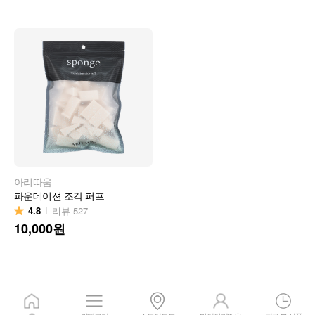
아리따움
파운데이션 조각 퍼프
4.8
리뷰
527
10,000
원