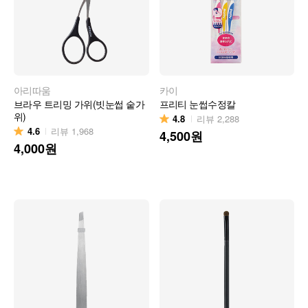
아리따움
카이
브라우 트리밍 가위(빗눈썹 숱가
프리티 눈썹수정칼
위)
4.8
리뷰
2,288
4.6
리뷰
1,968
4,500
원
4,000
원