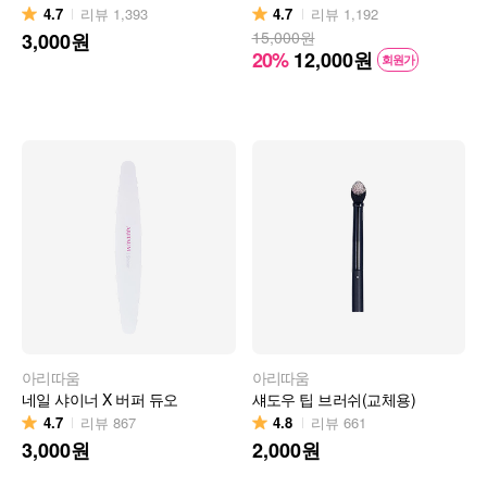
4.7
4.7
리뷰
1,393
리뷰
1,192
15,000원
3,000
원
20%
12,000
원
회원가
아리따움
아리따움
네일 샤이너 X 버퍼 듀오
섀도우 팁 브러쉬(교체용)
4.7
4.8
리뷰
867
리뷰
661
3,000
원
2,000
원