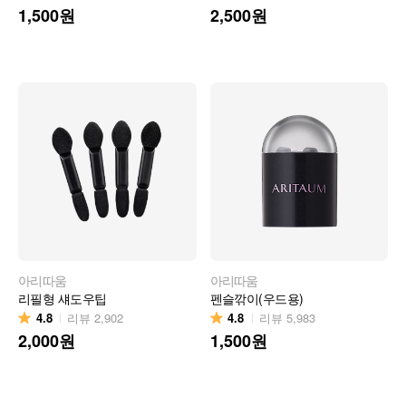
1,500
원
2,500
원
아리따움
아리따움
리필형 섀도우팁
펜슬깎이(우드용)
4.8
4.8
리뷰
2,902
리뷰
5,983
2,000
원
1,500
원