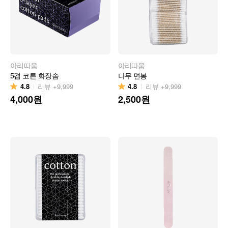
아리따움
아리따움
5겹 코튼 화장솜
나무 면봉
4.8
4.8
리뷰
+9,999
리뷰
+9,999
4,000
원
2,500
원