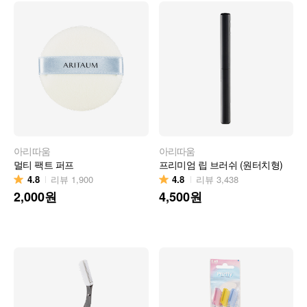
아리따움
아리따움
멀티 팩트 퍼프
프리미엄 립 브러쉬 (원터치형)
4.8
4.8
리뷰
1,900
리뷰
3,438
2,000
원
4,500
원