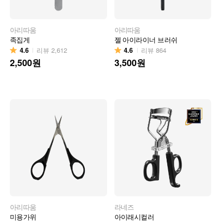
아리따움
아리따움
족집게
젤 아이라이너 브러쉬
4.6
4.6
리뷰
2,612
리뷰
864
2,500
원
3,500
원
아리따움
라네즈
미용가위
아이래시컬러