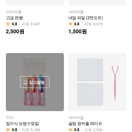
아리따움
아리따움
고급 면봉
네일 파일 (2면도트)
4.8
4.8
리뷰
6,047
리뷰
6,978
2,500
원
1,500
원
입고알림
카이
아리따움
접이식 눈썹수정칼
슬림 쌍커풀 테이프
4.8
4.8
리뷰
5,769
리뷰
2,593