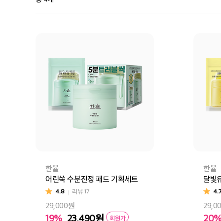
한율
한율
어린쑥 수분진정 패드 기획세트
달빛유
4.8
리뷰
17
4.
29,000원
29,0
19%
23,490
원
20
회원가