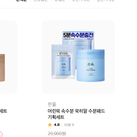
한율
획세트
어린쑥 속수분 쑥히알 수분패드
기획세트
4.8
리뷰
8
29,000원
가