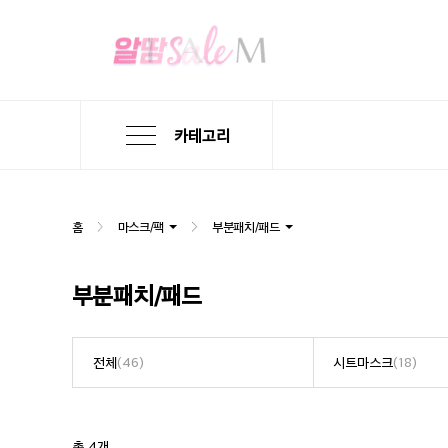
카테고리
본
검
메
문
색
뉴
바
바
바
로
로
로
홈
마스크/팩
부분패치/패드
가
가
가
기
기
기
부분패치/패드
전체
(46)
시트마스크
(18)
총 4개