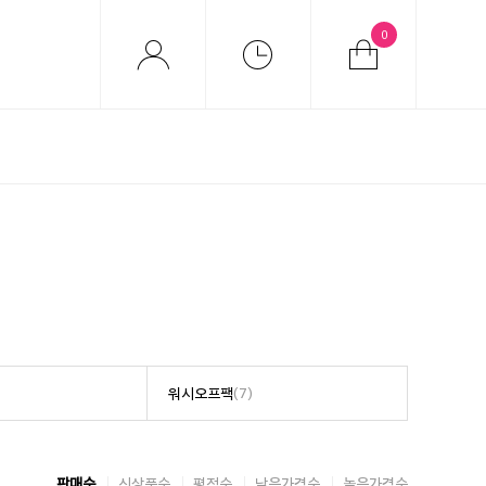
0
워시오프팩
(7)
판매순
신상품순
평점순
낮은가격순
높은가격순