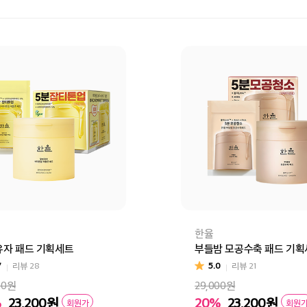
한율
자 패드 기획세트
부들밤 모공수축 패드 기
7
리뷰
28
5.0
리뷰
21
00원
29,000원
%
23,200
원
20%
23,200
원
회원가
회원