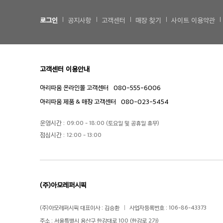
로그인
공지사항
고객센터
매장 찾기
사이트 이용약관
고객센터 이용안내
080-555-6006
아리따움 온라인몰 고객센터
080-023-5454
아리따움 제품 & 매장 고객센터
운영시간 :
09:00 - 18:00 (토요일 및 공휴일 휴무)
점심시간 :
12:00 - 13:00
(주)아모레퍼시픽
(주)아모레퍼시픽 대표이사 : 김승환
사업자등록번호 : 106-86-43373
주소 : 서울특별시 용산구 한강대로 100 (한강로 2가)