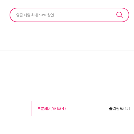
알땀 세일 최대 50% 할인
부분패치/패드
(4)
슬리핑팩
(13)